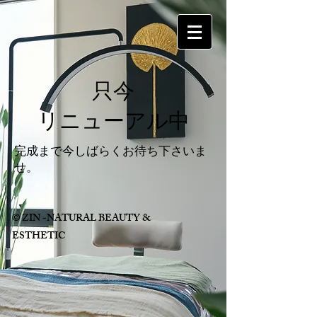
​只今
リニューアル中
​完成まで今しばらくお待ち下さいま
せ。
© ZIN -NATURAL BEAUTY &
ESTHETIC